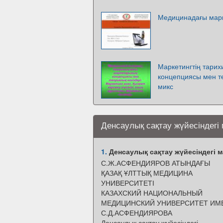
Медицинадағы мар
Маркетингтің тари
концепциясы мен те
микс
Денсаулық сақтау жүйесіндегі 
1.
Денсаулық сақтау жүйесіндегі м
С.Ж.АСФЕНДИЯРОВ АТЫНДАҒЫ
ҚАЗАҚ ҰЛТТЫҚ МЕДИЦИНА
УНИВЕРСИТЕТІ
КАЗАХСКИЙ НАЦИОНАЛЬНЫЙ
МЕДИЦИНСКИЙ УНИВЕРСИТЕТ ИМ
С.Д.АСФЕНДИЯРОВА
Денсаулық сақтау жүйесіндегі