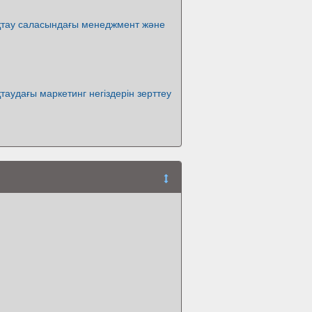
қтау саласындағы менеджмент және
таудағы маркетинг негіздерін зерттеу