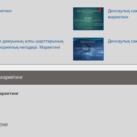
кетинг
Денсаулық са
маркетинг
хи дамуының алғы шарттарының
Денсаулық сақ
ориялық негіздері. Маркетинг
маркетинг
аркетинг
ЕНИ