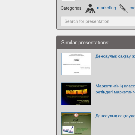
Categories:
marketing
me
Similar presentations:
Денсаулық сақтау ж
Маркетингінің клас
ретіндегі маркети
Денсаулық сақтауда