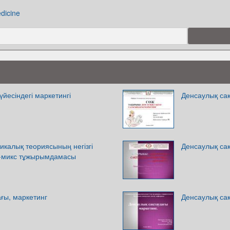
dicine
үйесіндегі маркетингі
Денсаулық са
сикалық теориясының негізгі
Денсаулық сақ
нг-микс тұжырымдамасы
ғы, маркетинг
Денсаулық сақ