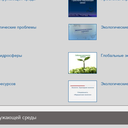
гические проблемы
Экологически
гидросферы
Глобальные э
ресурсов
Экологически
ружающей среды