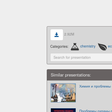
2.92M
Categories:
chemistry
ec
Similar presentations:
Химия и проблемы
Проблемы охраны 