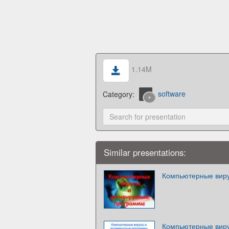
1.14M
Category:
software
Similar presentations:
Компьютерные виру
Компьютерные виру