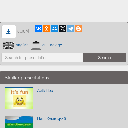
0.98M
english
culturology
Similar presentations:
Activities
Наш Коми край