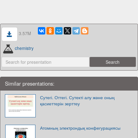
3.57M
chemistry
Similar presentations:
Сутегі. Оттегі. Сутекті алу және оның
қасиеттерін зерттеу
Атомның электрондық конфегурациясы