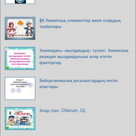
§6.Химиялық элементтер және олардың
таңбалары
Химиядағы «жылдамдық» түсінігі. Химиялық
реакция жылдамдығына әсер ететін
факторлар
Бейорганикалық қосылыстардың негізгі
кластары
Хлор (лат. Chlorum, Cl)