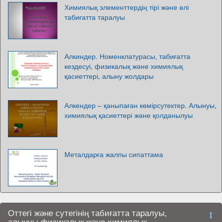
Химиялық элементтердің тірі және өлі
табиғатта таралуы
Алкиндер. Номенклатурасы, табиғатта
кездесуі, физикалық және химиялық
қасиеттері, алыну жолдары
Алкендер – қаныпаған көмірсутектер. Алынуы,
химиялық қасиеттері және қолданылуы
Металдарға жалпы сипаттама
Оттегі және сутегінің табиғатта таралуы,
алынуы,физикалық және химиялық