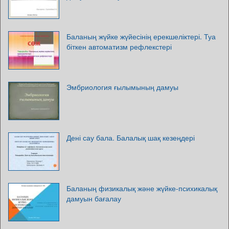
Баланың жүйке жүйесінің ерекшеліктері. Туа
біткен автоматизм рефлекстері
Эмбриология ғылымының дамуы
Дені сау бала. Балалық шақ кезеңдері
Баланың физикалық және жүйке-психикалық
дамуын бағалау