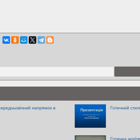
 середньовічний напрямок в
Готичний стил
Готична архiт