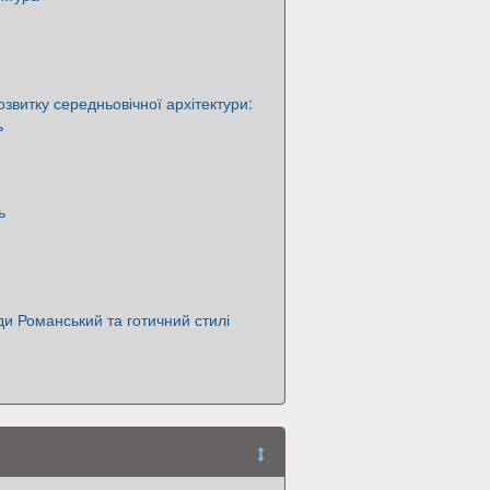
озвитку середньовічної архітектури:
ь
ь
ди Романський та готичний стилі