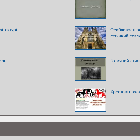
хітектурі
Особливості р
готичний стил
иль
Готичний стил
Хрестові похо