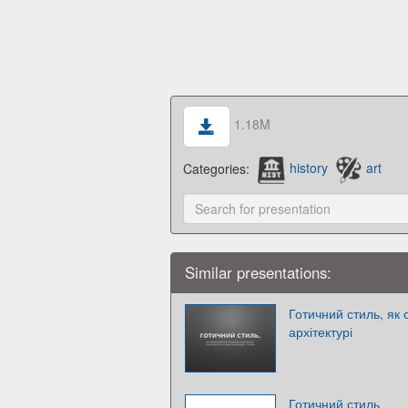
1.18M
Categories:
history
art
Similar presentations:
Готичний стиль, як
архітектурі
Готичний стиль