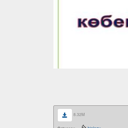
8.32M