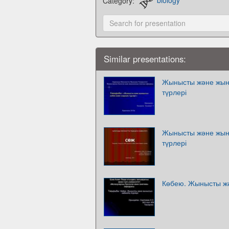
Category:
biology
Similar presentations:
Жынысты және жын
түрлері
Жынысты және жын
түрлері
Көбею. Жынысты жә