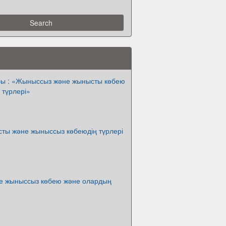
ы : «Жыныссыз және жынысты көбею
 түрлері»
ты және жыныссыз көбеюдің түрлері
 жыныссыз көбею және олардың