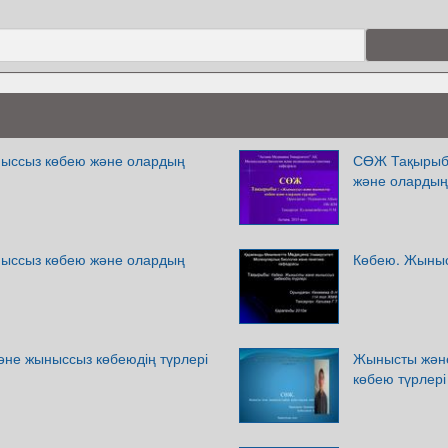
ыссыз көбею және олардың
СӨЖ Тақырыб
және олардың
ыссыз көбею және олардың
Көбею. Жыныс
не жыныссыз көбеюдің түрлері
Жынысты және
көбею түрлері