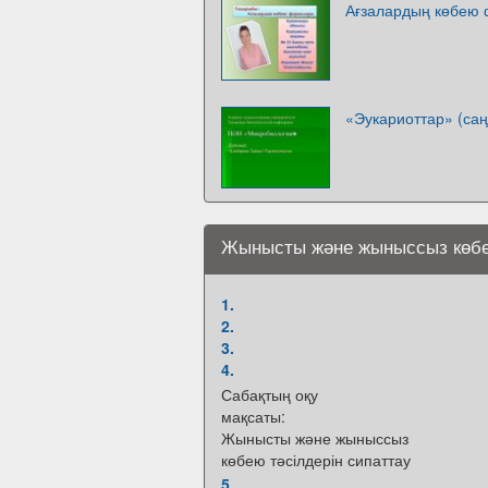
Ағзалардың көбею
«Эукариоттар» (са
Жынысты және жыныссыз көбею
1.
2.
3.
4.
Сабақтың оқу
мақсаты:
Жынысты және жыныссыз
көбею тәсілдерін сипаттау
5.