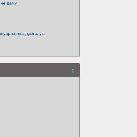
әне даму
нуарлардың қозғалуы