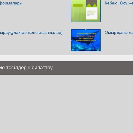
 формалары
Көбею. Өсу ж
ңырауқұлақтар және ашытқылар)
Омыртқалы жа
 тәсілдерін сипаттау