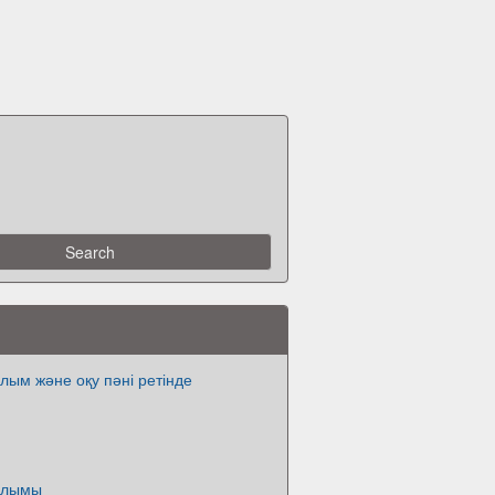
лым және оқу пәні ретінде
ылымы