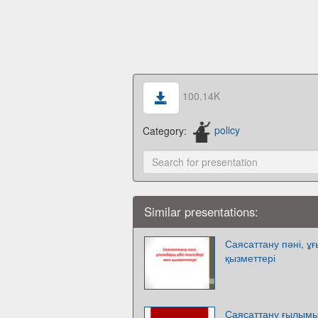
100.14K
Category:
policy
Similar presentations:
Саясаттану пәні, ұ
қызметтері
Саясаттану ғылым