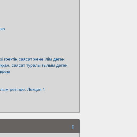
ако
і гректің саясат және ілім деген
ққан, саясат туралы ғылым деген
іреді
лым ретінде. Лекция 1