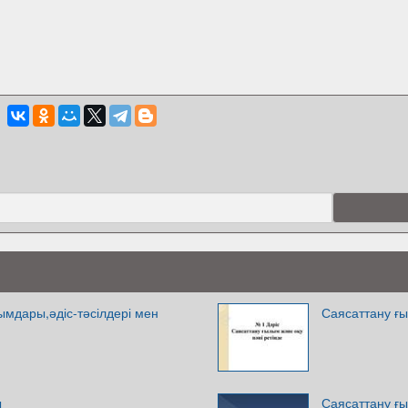
ғымдары,әдіс-тәсілдері мен
Саясаттану ғы
ы
Саясаттану ғ