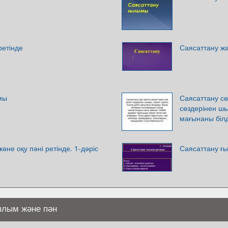
ретінде
Саясаттану ж
мы
Саясаттану сөз
сөздерінен шы
мағынаны білд
не оқу пәні ретінде. 1-дәріс
Саясаттану ғы
ылым және пән