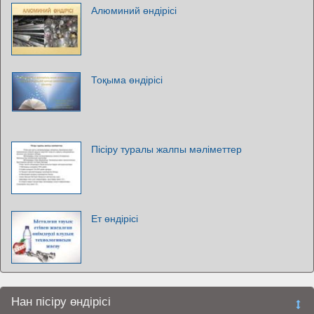
Алюминий өндірісі
Тоқыма өндірісі
Пісіру туралы жалпы мәліметтер
Ет өндірісі
Нан пісіру өндірісі