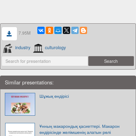
7.95M
industry
culturology
Similar presentations:
Шұжық өндірісі
Ұнның макарондық қасиеттері. Макарон
өндірісінде желімшенің алатын рөлі