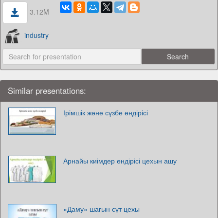
3.12M
industry
Similar presentations:
Ірімшік және сүзбе өндірісі
Арнайы киімдер өндірісі цехын ашу
«Даму» шағын сүт цехы