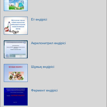
Ет өндірісі
Акрилонитрил өндірісі
Шұжық өндірісі
Фермент өндірісі