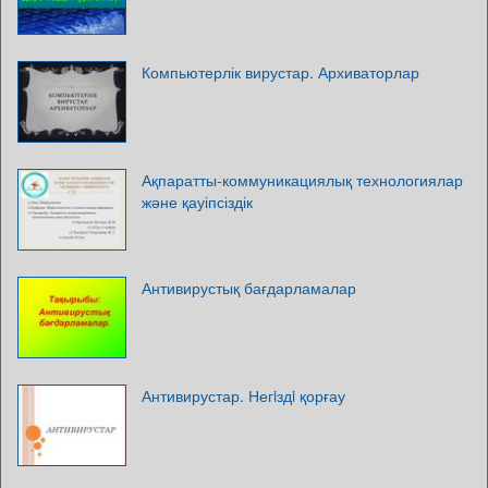
Компьютерлік вирустар. Архиваторлар
Ақпаратты-коммуникациялық технологиялар
және қауіпсіздік
Антивирустық бағдарламалар
Антивирустар. Негiздi қорғау