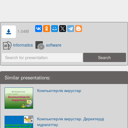
1.04M
informatics
software
Similar presentations:
Компьютерлік вирустар
Компьютерлік вирустар. Деректерді
мұрағаттау