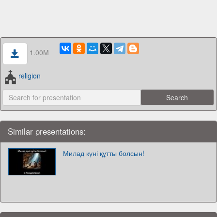
1.00M
religion
Similar presentations:
Милад күні құтты болсын!