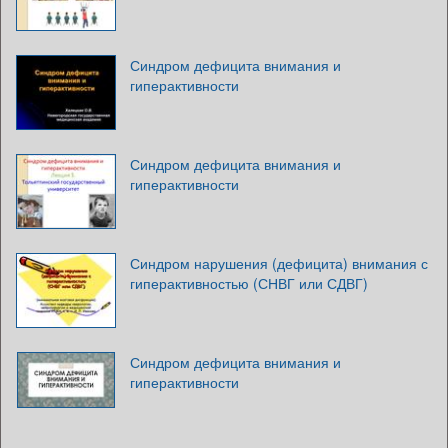
Синдром дефицита внимания и
гиперактивности
Синдром дефицита внимания и
гиперактивности
Синдром нарушения (дефицита) внимания с
гиперактивностью (СНВГ или СДВГ)
Синдром дефицита внимания и
гиперактивности