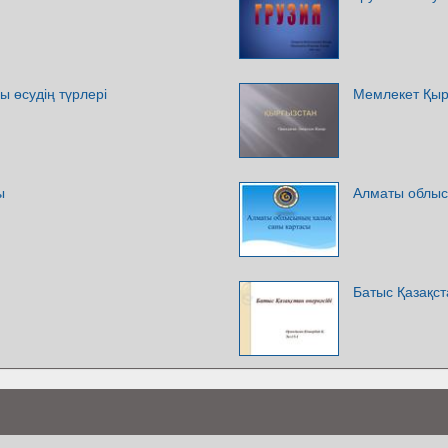
ы өсудің түрлері
Мемлекет Қыр
ы
Алматы облыс
Батыс Қазақст