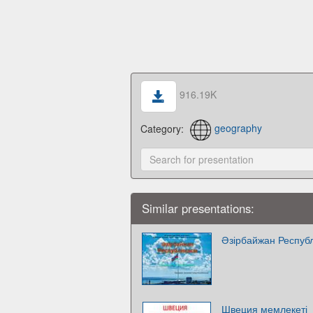
916.19K
Category:
geography
Similar presentations:
Әзірбайжан Респуб
Швеция мемлекеті