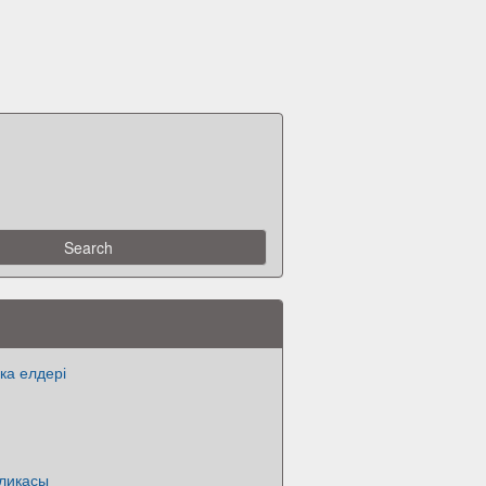
ка елдері
бликасы