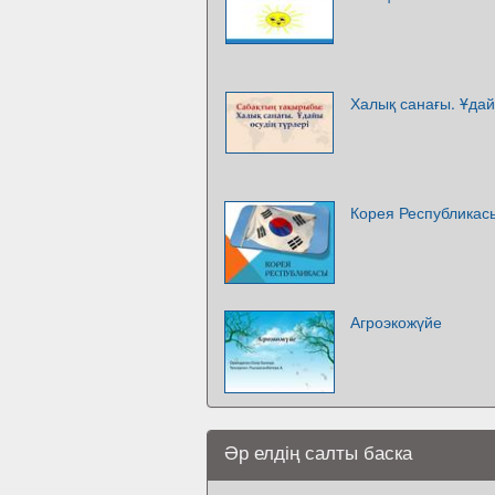
Халық санағы. Ұдай
Корея Республикас
Агроэкожүйе
Әр елдің салты баска