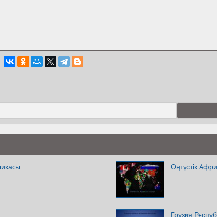
ликасы
Оңтүстік Афри
Грузия Респу