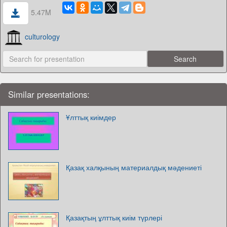
5.47M
culturology
Similar presentations:
Ұлттық киімдер
Қазақ халқының материалдық мәдениеті
Қазақтың ұлттық киім түрлері