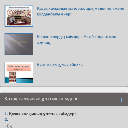
Қазақ халқының материалдық мәдениеті және
қолданбалы өнері
Көшпелілердің киімдері. Ат әбзелдері мен
ақинақ
Киім мінез құлық айнасы
Қазақ халқының ұлттық киімдері
1.
Қазақ халқының ұлттық киімдері
2.
«Ең