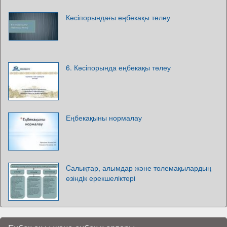
Кәсіпорындағы еңбекақы төлеу
6. Кәсіпорында еңбекақы төлеу
Еңбекақыны нормалау
Cалықтар, алымдар және төлемақылардың
өзіндiк ерекшелiктерi