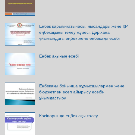
Еңбек қарым-катынасы, нысандары және ҚР
еңбекақыны төлеу жүйесі. Дәріхана
ұйымындағы еңбек жене еңбекақы есебі
Еңбек ақының есебі
Еңбекақы бойынша жұмысшылармен және
бюджетпен есеп айырысу есебін
ұйымдастыру
Кәсіпорында еңбек ақы төлеу