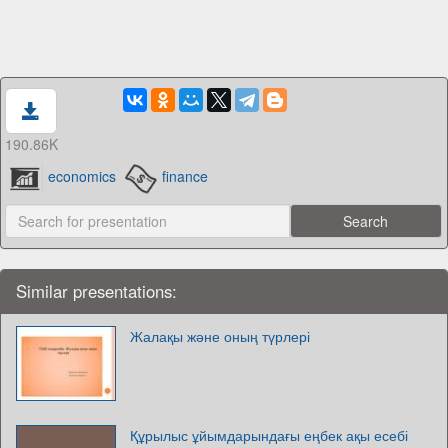
190.86K
economics
finance
Similar presentations:
Жалақы және оның түрлері
Құрылыс ұйымдарындағы еңбек ақы есебі