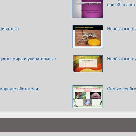
нашей плане
животные
Необычные жи
веты мира и удивительные
Необычные жи
морские обитатели
Самые необыч