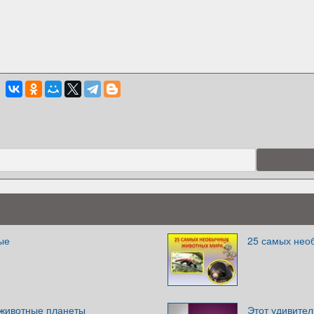
ые
25 самых нео
животные планеты
Этот удивите