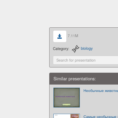
7.11M
Category:
biology
Similar presentations:
Необычные животн
Самые необычные 