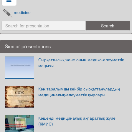
medicine
Similar presentations:
Сырқаттылық және оның медико-әлеуметтік
маңызы
Кең таралымды кейбір сырқаттанулардың
медициналық-әлеуметтік қырлары
Кешенді медициналық ақпараттық жүйе
(КМИС)