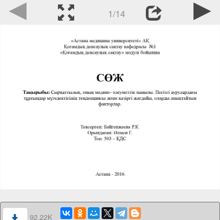
1/14
92.22K