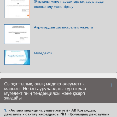
Жұқпалы және паразитарлық ауруларды
есепке алу және тіркеу
Аурулардың халықаралық жіктелуі
Мүгедектік
Сырқаттылық, оның медико-әлеуметтік
маңызы. Негізгі аурулардағы тұрғындар
мүгедектігінің тенденциясы және қазіргі
жағдайы
1.
«Астана медицина университеті» АҚ Қоғамдық
денсаулық сақтау кафедрасы №1 «Қоғамдық денсаулық