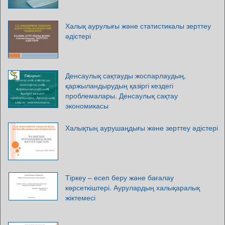
Халық аурулығы және статистикалы зерттеу
әдістері
Денсаулық сақтауды жоспарлаудың,
қаржыландырудың қазіргі кездегі
проблемалары. Денсаулық сақтау
экономикасы
Халықтың аурушаңдығы және зерттеу әдістері
Тіркеу – есеп беру және бағалау
көрсеткіштері. Аурулардың халықаралық
жіктемесі