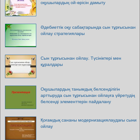
оқушылардың ой-өрісін дамыту
Әдебиеттік оқу сабақтарында сын тұрғысынан
ойлау стратегиялары
Сын тұрғысынан ойлау. Түсініктері мен
құралдары
Оқушылардың танымдық белсенділігін
арттыруда сын тұрғысынан ойлауға үйретудің
белсенді элементтерін пайдалану
Қоғамдық сананы модернизациялаудағы сыни
ойлау