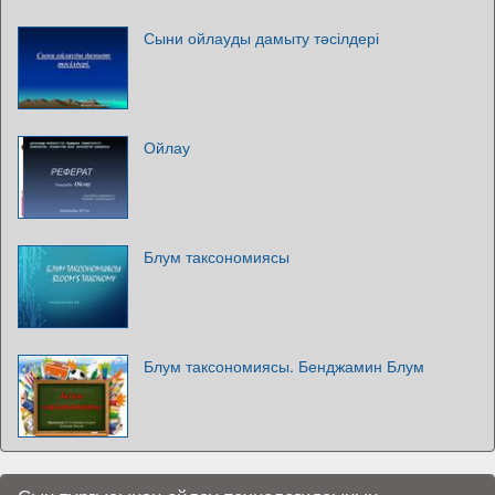
Сыни ойлауды дамыту тәсілдері
Ойлау
Блум таксономиясы
Блум таксономиясы. Бенджамин Блум