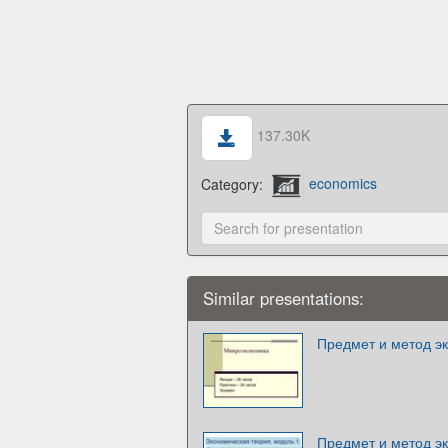
137.30K
Category:
economics
Similar presentations:
Предмет и метод э
Предмет и метод э