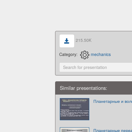
215.50K
Category:
mechanics
Similar presentations:
Планетарные и вол
Планетарные пере