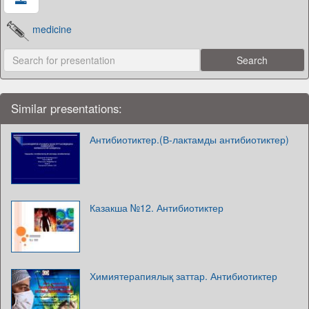
medicine
Similar presentations:
Антибиотиктер.(В-лактамды антибиотиктер)
Казакша №12. Антибиотиктер
Химиятерапиялық заттар. Антибиотиктер