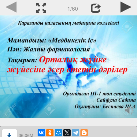
1/60
36.06M