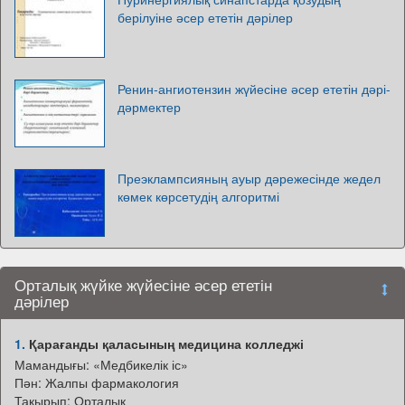
берілуіне әсер ететін дәрілер
Ренин-ангиотензин жүйесіне әсер ететін дәрі-
дәрмектер
Преэклампсияның ауыр дәрежесінде жедел
көмек көрсетудің алгоритмі
Орталық жүйке жүйесіне әсер ететін
дәрілер
1.
Қарағанды қаласының медицина колледжі
Мамандығы: «Медбикелік іс»
Пән: Жалпы фармакология
Тақырып: Орталық