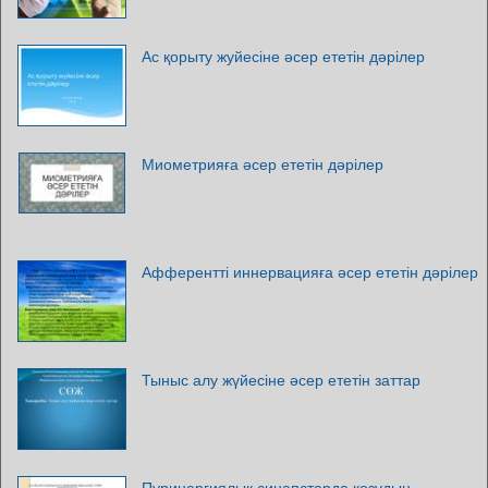
Ас қорыту жуйесіне әсер ететін дәрілер
Миометрияға әсер ететін дәрілер
Афферентті иннервацияға әсер ететін дәрілер
Тыныс алу жүйесіне әсер ететін заттар
Пуринергиялық синапстарда қозудың