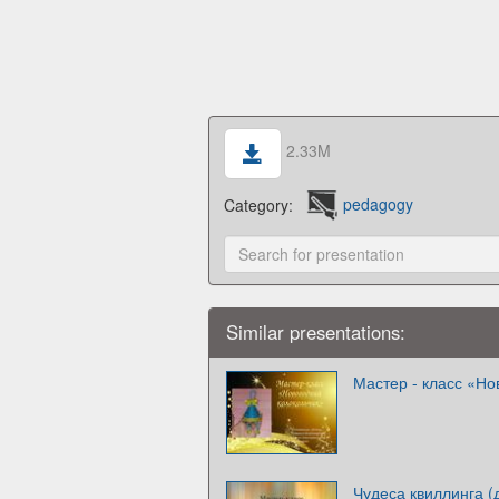
2.33M
Category:
pedagogy
Similar presentations:
Мастер - класс «Но
Чудеса квиллинга (