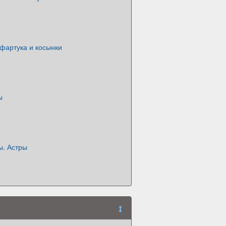
фартука и косынки
ы
ы. Астры