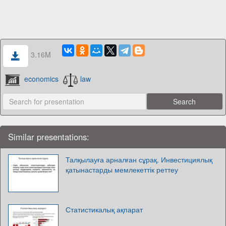
3.16M
economics
law
Similar presentations:
Талқылауға арналған сұрақ. Инвестициялық
қатынастарды мемлекеттік реттеу
Статистикалық ақпарат