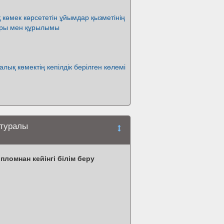
көмек көрсететін ұйымдар қызметінің
тары мен құрылымы
лық көмектің кепілдік берілген көлемі
 туралы
ломнан кейінгі білім беру