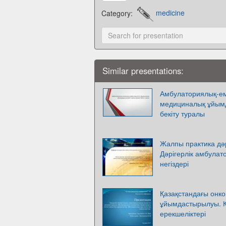
Category:
medicine
Similar presentations:
Амбулаториялық-ем
медициналық ұйымд
бекіту туралы
Жалпы практика дә
Дәрігерлік амбула
негіздері
Қазақстандағы онко
ұйымдастырылуы. Қа
ерекшеліктері