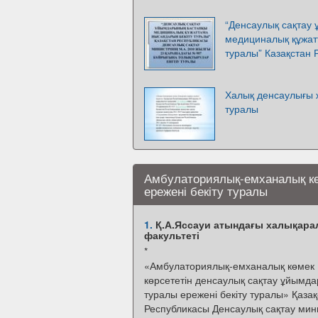
“Денсаулық сақтау
медициналық құжат
туралы” Казақстан 
Халық денсаулығы ж
туралы
Амбулаториялық-емханалық кө
ережені бекіту туралы
1.
Қ.А.Яссауи атындағы халықарал
факультеті
*
«Амбулаториялық-емханалық көмек
көрсететін денсаулық сақтау ұйымд
туралы ережені бекіту туралы» Қазақ
Республикасы Денсаулық сақтау мини