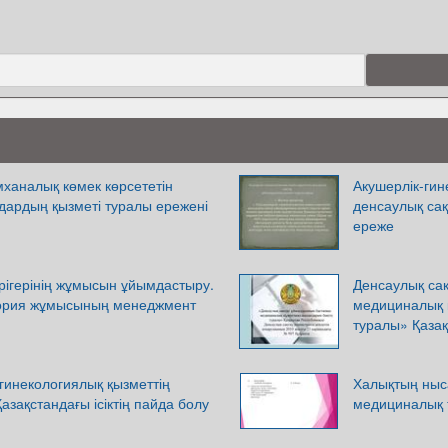
ханалық көмек көрсететін
Акушерлік-гин
ардың қызметі туралы ережені
денсаулық са
ереже
рігерінің жұмысын ұйымдастыру.
Денсаулық са
тория жұмысының менеджмент
медициналық 
туралы» Қаза
гинекологиялық қызметтің
Халықтың ныс
зақстандағы ісіктің пайда болу
медициналық т