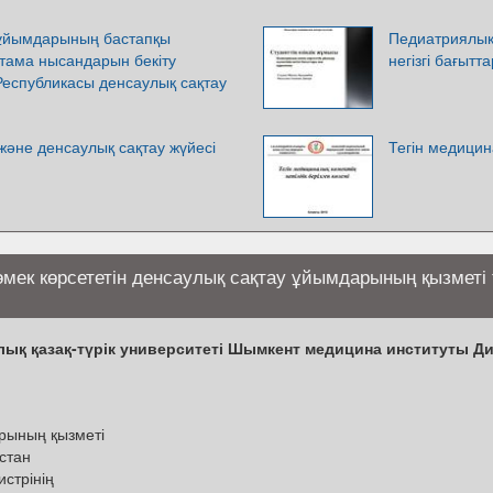
 ұйымдарының бастапқы
Педиатриялық 
тама нысандарын бекіту
негізгі бағыт
Республикасы денсаулық сақтау
әне денсаулық сақтау жүйесі
Тегін медицина
мек көрсететін денсаулық сақтау ұйымдарының қызметі
ық қазақ-түрік университеті Шымкент медицина институты Дип
арының қызметі
стан
стрінің