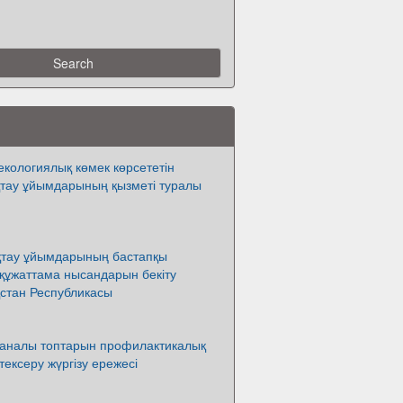
екологиялық көмек көрсететін
қтау ұйымдарының қызметі туралы
қтау ұйымдарының бастапқы
құжаттама нысандарын бекіту
қстан Республикасы
аналы топтарын профилактикалық
ексеру жүргізу ережесі