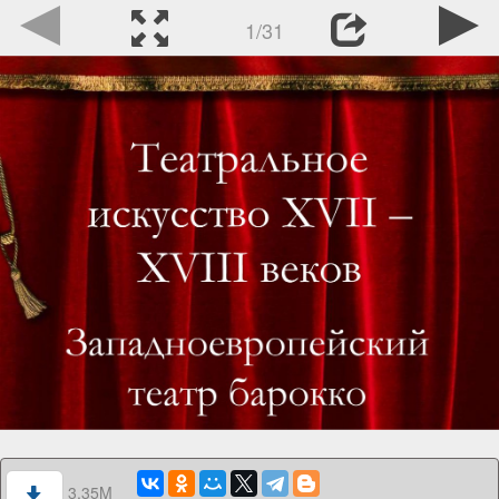
1/31
3.35M