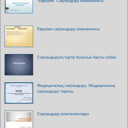
“Евразия” Сақтандыру компаниясы
Евразия сақтандыру компаниясы
Сақтандыруға түрткі болатын басты себеп
Медициналық сақтандыру. Медициналық
сақтандыру тарихы
Сақтандыру компаниялары