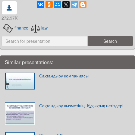
272.97K
finance
law
Similar presentations:
Сақтандыру компаниясы
Сақтандыру қызметінің. Құқықтық негіздері