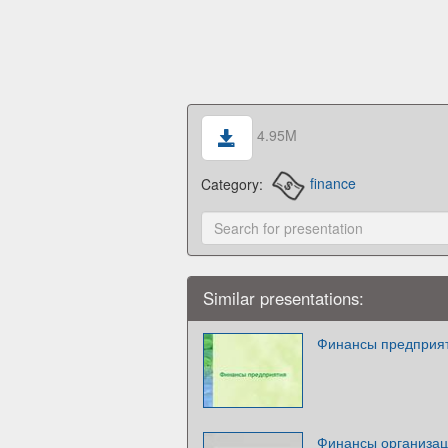
4.95M
Category:
finance
Similar presentations:
Финансы предприя
Финансы организац