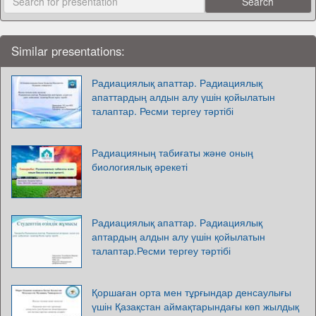
Similar presentations:
Радиациялық апаттар. Радиациялық
апаттардың алдын алу үшін қойылатын
талаптар. Ресми тергеу тәртібі
Радиацияның табиғаты және оның
биологиялық әрекеті
Радиациялық апаттар. Радиациялық
аптардың алдын алу үшін қойылатын
талаптар.Ресми тергеу тәртібі
Қоршаған орта мен тұрғындар денсаулығы
үшін Қазақстан аймақтарындағы көп жылдық