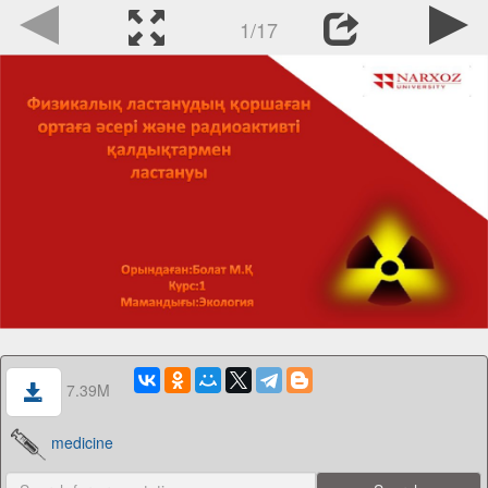
1/17
7.39M
medicine