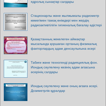
ядролық сынақтар салдары
Стационарлы және жылжымалы радиометр
көмегімен тамақ өнімдері мен жердің
радиоактивтілігін гигиеналық бағалау әдістері
Қазақстанның жекелеген аймақтар
мысалында қоршаған ортаның физикалық
факторлардың адам денсаулығына әсері
Табиғи және техногенді радияциялық фон.
Иондық сәулелену көзінің адам ағзасына
әсерінің салдары
Иондық сәулелену және оның ағзаға әсері.
Дозиметрлік құралдар