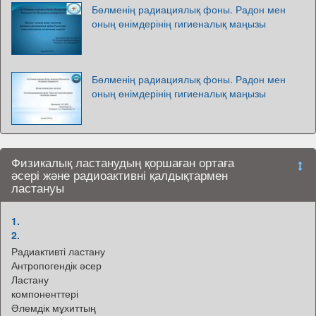
Бөлменің радиациялық фоны. Радон мен
оның өнімдерінің гигиеналық маңызы
Бөлменің радиациялық фоны. Радон мен
оның өнімдерінің гигиеналық маңызы
Физикалық ластанудың қоршаған ортаға
әсері және радиоактивні қалдықтармен
ластануы
1.
2.
Радиактивті ластану
Антропогендік әсер
Ластану
компоненттері
Әлемдік мұхиттың