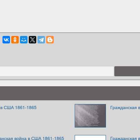
 в США 1861-1865
Гражданская 
нская война в США 1861-1865
Гражданская 