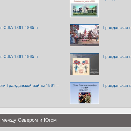
в США 1861-1865 гг
Гражданская 
в США 1861-1865 гг
Гражданская 
оги Гражданской войны 1861 –
Гражданская 
5) между Севером и Югом