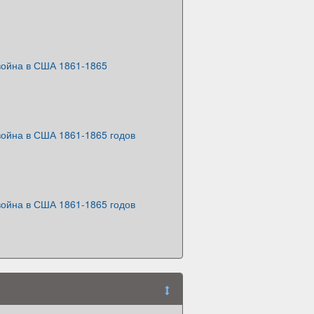
война в США 1861-1865
война в США 1861-1865 годов
война в США 1861-1865 годов