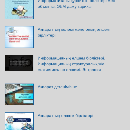
Информатиканы құрайтын бөліктері мен
объектісі. ЭЕМ даму тарихы
Ақпараттың көлемі және оның өлшем
бірліктері
Информацияның өлшем бірліктері.
Информацияның структуралық ж/е
статистикалық өлшемі. Энтропия
Ақпарат дегеніміз не
Ақпараттың өлшем бірліктері