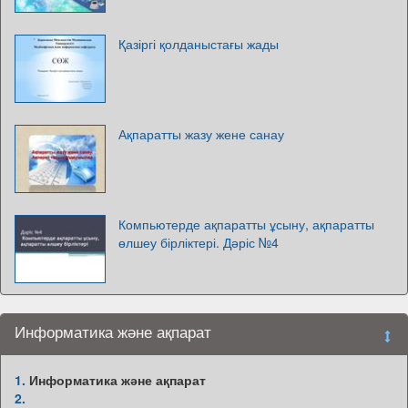
Қазіргі қолданыстағы жады
Ақпаратты жазу жене санау
Компьютерде ақпаратты ұсыну, ақпаратты
өлшеу бірліктері. Дәріс №4
Информатика және ақпарат
1.
Информатика және ақпарат
2.