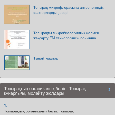
Топырақ микрофлорасына антропогендік
факторлардың әсері
Топырақты микробиологиялық жолмен
жақсарту EM технологиясы бойынша
Тыңайтқыштар
Топырақтың органикалық бөлігі. Топырақ
құнарлығы, молайту жолдары
1.
Топырақтың органикалық бөлігі. Топырақ