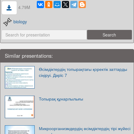
4.79M
biology
Similar presentations:
Өсімдіктердің топырақтағы қоректік заттарды
сіңіруі. Дәрiс 7
Топырақ құнарлылығы
Микроорганизмдердің өсімдіктердің тірі жүйесі