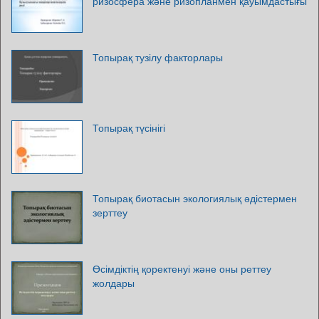
ризосфера және ризопланмен қауымдастығы
Топырақ тузілу факторлары
Топырақ түсінігі
Топырақ биотасын экологиялық әдістермен
зерттеу
Өсімдіктің қоректенуі және оны реттеу
жолдары