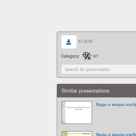
42.83M
Category:
art
Similar presentations:
Виды и жанры изобр
Виды и жанры изобр