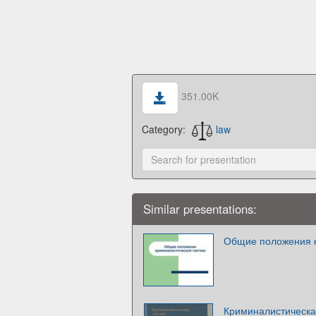
351.00K
Category:
law
Similar presentations:
Общие положения к
Криминалистическа