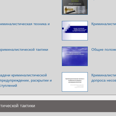
риминалистическая техника и
Криминалистич
риминалистической тактики
Общие положе
задачи криминалистической
Криминалистич
в предупреждении, раскрытии и
допроса несо
ступлений
ической тактики