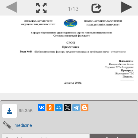
1/13
95.35K
medicine