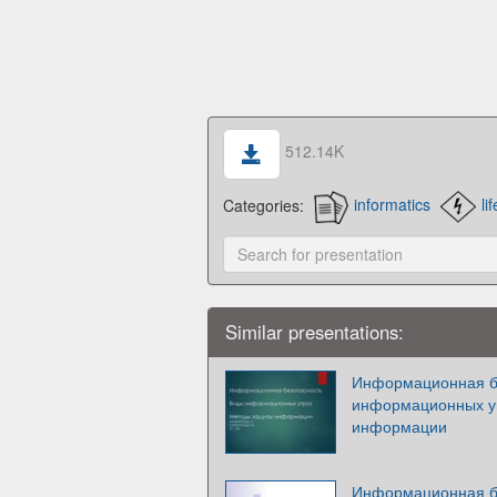
512.14K
Categories:
informatics
li
Similar presentations:
Информационная б
информационных у
информации
Информационная б