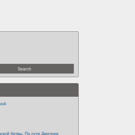
кой
ской битвы. По пути Дмитрия