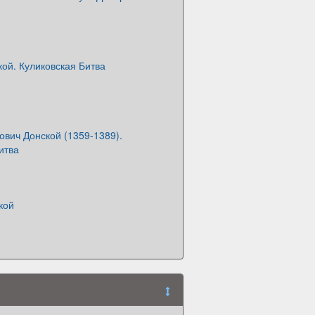
ой. Куликовская Битва
вич Донской (1359-1389).
итва
кой