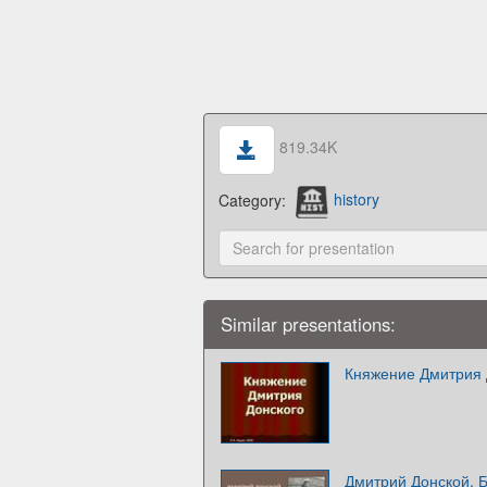
819.34K
Category:
history
Similar presentations:
Княжение Дмитрия 
Дмитрий Донской. Б