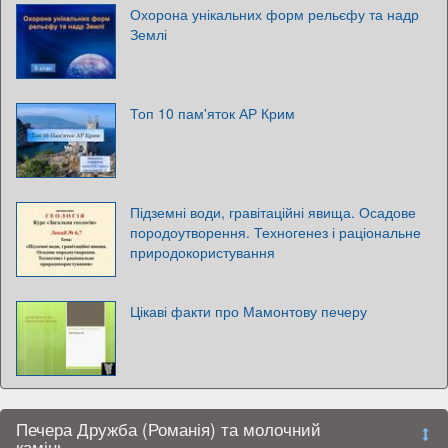
Охорона унікальних форм рельєфу та надр
Землі
Топ 10 пам'яток АР Крим
Підземні води, гравітаційні явища. Осадове
породоутворення. Техногенез і раціональне
природокористування
Цікаві факти про Мамонтову печеру
Печера Дружба (Романія) та молочний
камінь