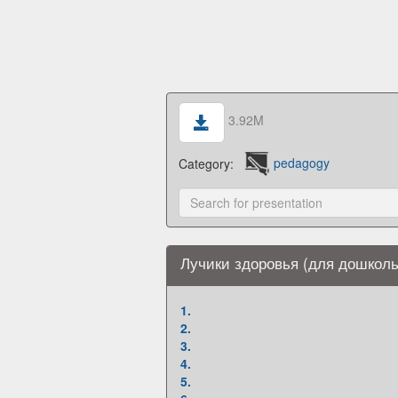
3.92M
Category:
pedagogy
Лучики здоровья (для дошколь
1.
2.
3.
4.
5.