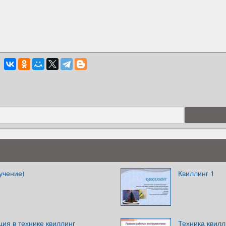
учение)
Квиллинг 1
ия в технике квиллинг
Техника квилл