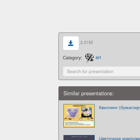
2.51M
Category:
art
Similar presentations:
Квиллинг (бумагокр
Цветочная композиц