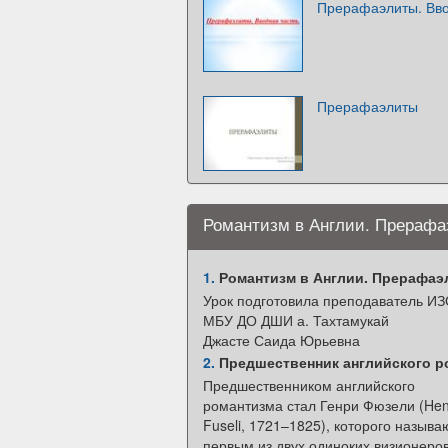
Прерафаэлиты. Вво
Прерафаэлиты
Романтизм в Англии. Прераф
1.
Романтизм в Англии. Прерафаэ
Урок подготовила преподаватель И
МБУ ДО ДШИ а. Тахтамукай
Джасте Саида Юрьевна
2.
Предшественник английского р
Предшественником английского
романтизма стал Генри Фюзели (Hen
Fuseli, 1721–1825), которого называ
первым из двух одиноких визионеров