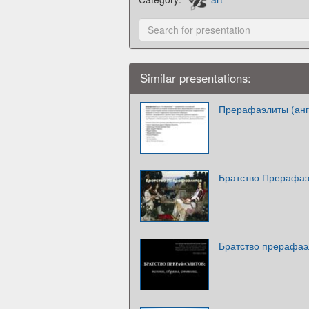
Similar presentations:
Прерафаэлиты (англ
Братство Прерафаэ
Братство прерафаэл