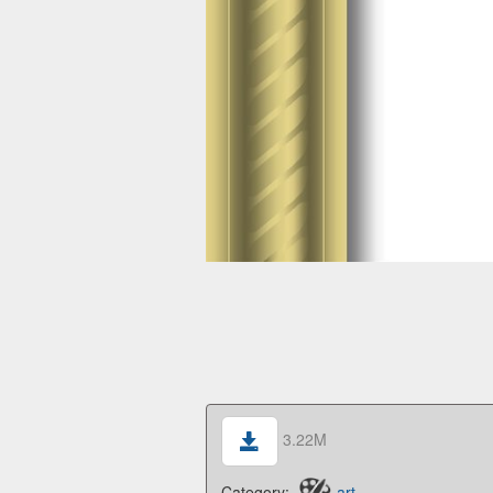
3.22M
Category:
art