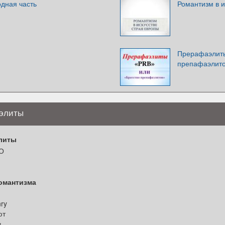
дная часть
Романтизм в и
Прерафаэлиты
препафаэлито
аэлиты
литы
ЗО
омантизма
ry
ют
,