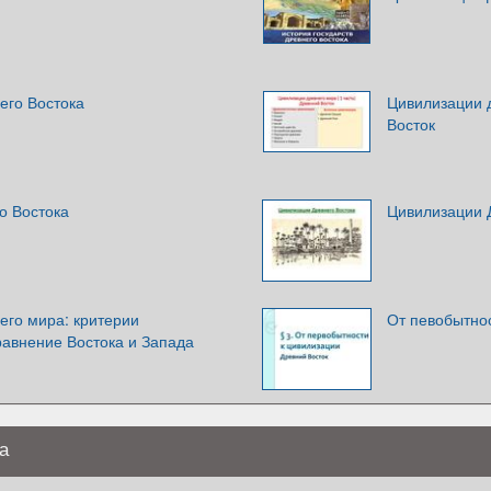
его Востока
Цивилизации д
Восток
о Востока
Цивилизации 
его мира: критерии
От певобытнос
равнение Востока и Запада
а