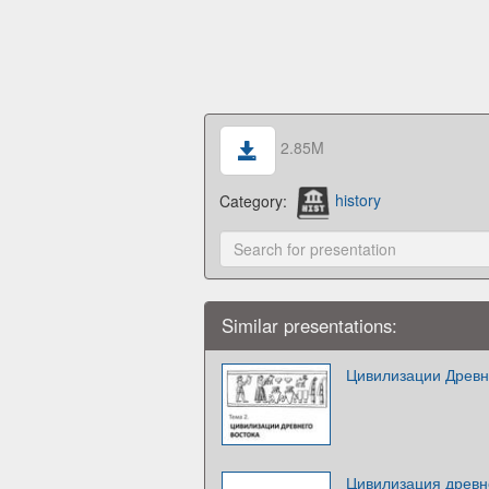
2.85M
Category:
history
Similar presentations:
Цивилизации Древн
Цивилизация древн