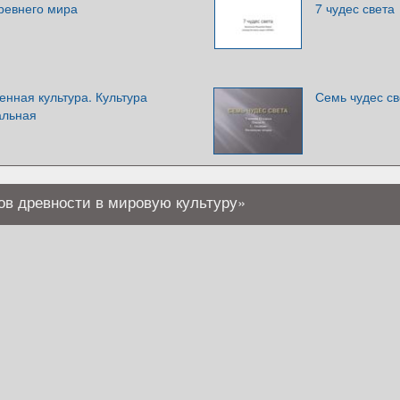
ревнего мира
7 чудес света
нная культура. Культура
Семь чудес св
альная
ов древности в мировую культуру»