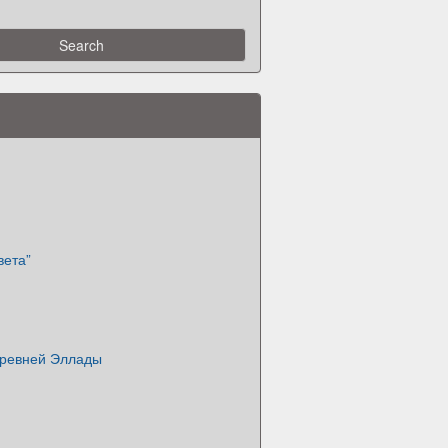
вета”
Древней Эллады