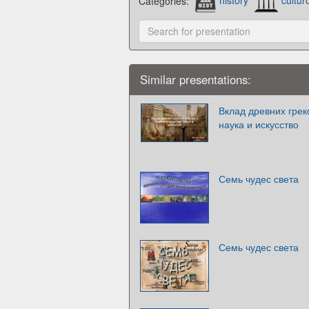
Categories:
history
cultur
Similar presentations:
Вклад древних грек
наука и искусство
Семь чудес света
Семь чудес света