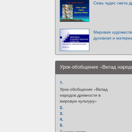
Семь чудес света д
Мировая художестве
духовная и матери
Урок-обобщение «Вклад народ
1.
Урок-обобщение «Вклад
народов древности в
мировую культуру»
2.
3.
4.
5.
7 чудес света