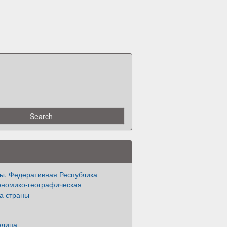
ы. Федеративная Республика
ономико-географическая
а страны
олица