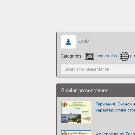
5.19M
Categories:
economics
ge
Similar presentations:
Германия. Экономи
характеристика стра
Федеративная Респ