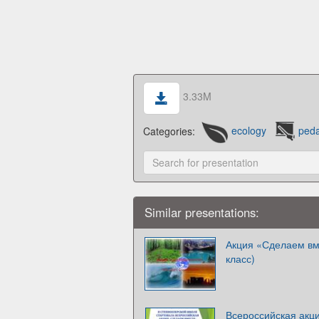
3.33M
Categories:
ecology
ped
Similar presentations:
Акция «Сделаем вме
класс)
Всероссийская акц