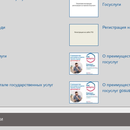
Госуслуги
еди
Регистрация н
луги
О преимущест
госуслуг
тале государственных услуг
О преимущест
госуслуг gosus
ги