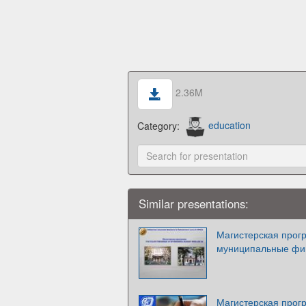
2.36M
Category:
education
Similar presentations:
Магистерская прог
муниципальные фи
Магистерская про