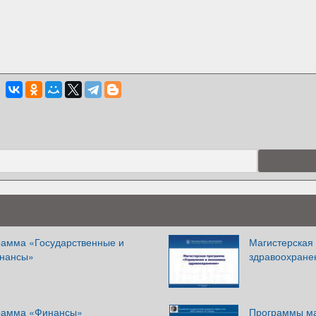
рамма «Государственные и
Магистерская
нансы»
здравоохране
грамма «Финансы»
Программы ма