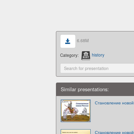
6.68M
Category:
history
Similar presentations:
Становление новой
Становление новой