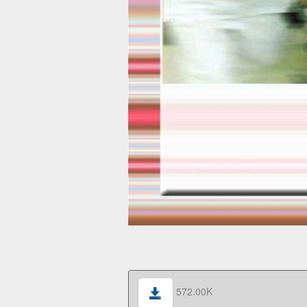
572.00K