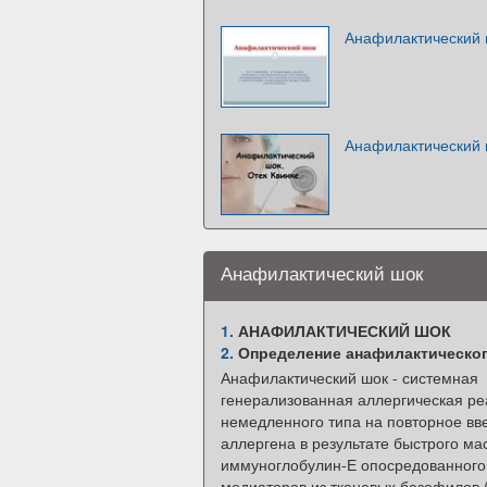
Анафилактический 
Анафилактический 
Анафилактический шок
1.
АНАФИЛАКТИЧЕСКИЙ ШОК
2.
Определение анафилактическо
Анафилактический шок - системная
генерализованная аллергическая ре
немедленного типа на повторное вв
аллергена в результате быстрого ма
иммуноглобулин-Е опосредованного
медиаторов из тканевых базофилов 