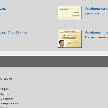
шок
Анафилаксия.
лечению
шок. Отек Квинке
Анафилактиче
Интенсивная 
го шока
акция
едение
ссивного
 выделения
(тучных